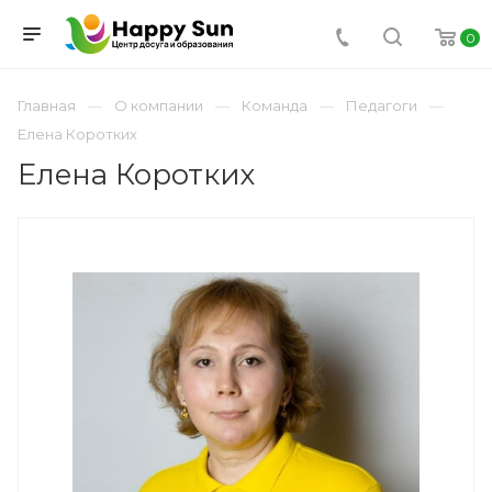
0
Главная
О компании
Команда
Педагоги
Елена Коротких
Елена Коротких