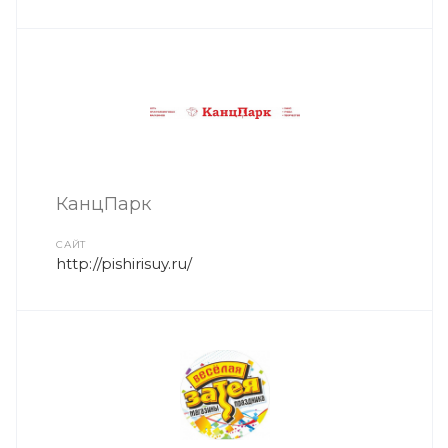
КанцПарк
САЙТ
http://pishirisuy.ru/